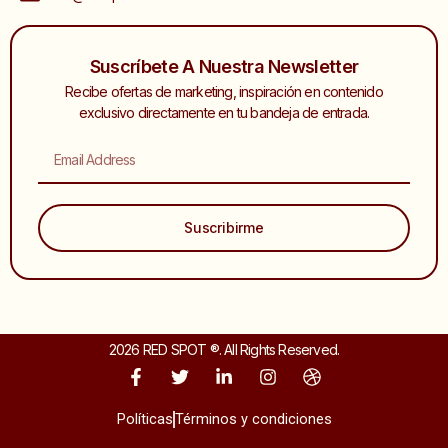
Suscríbete A Nuestra Newsletter
Recibe ofertas de marketing, inspiración en contenido
exclusivo directamente en tu bandeja de entrada.
Email
Suscribirme
2026 RED SPOT ®. All Rights Reserved.
F
T
L
I
D
a
w
i
n
r
c
i
n
s
i
Políticas
Términos y condiciones
e
t
k
t
b
b
t
e
a
b